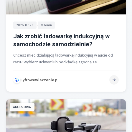
•
2026-07-21
6 min
Jak zrobić ładowarkę indukcyjną w
samochodzie samodzielnie?
Chcesz mieć działającą ładowarkę indukcyjną w aucie od
razu? Wybierz uchwyt lub podkładkę zgodną ze
standardem Qi, zamontuj na kratce…
CyfroweWlaczenie.pl
AKCESORIA