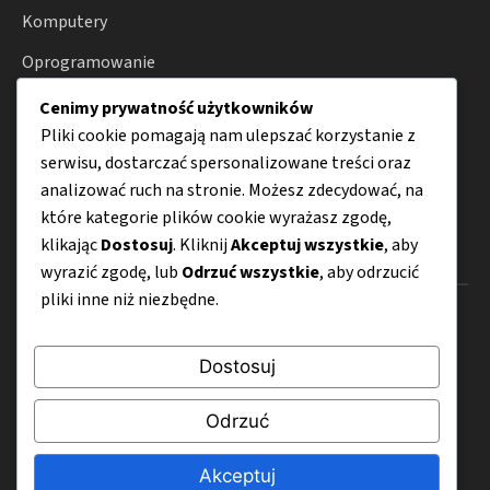
Komputery
Oprogramowanie
Akcesoria
Cenimy prywatność użytkowników
Pliki cookie pomagają nam ulepszać korzystanie z
Internet
serwisu, dostarczać spersonalizowane treści oraz
Porady
analizować ruch na stronie. Możesz zdecydować, na
które kategorie plików cookie wyrażasz zgodę,
klikając
Dostosuj
. Kliknij
Akceptuj wszystkie
, aby
Menu
wyrazić zgodę, lub
Odrzuć wszystkie
, aby odrzucić
pliki inne niż niezbędne.
O nas
Kontakt
Dostosuj
Mapa strony
Odrzuć
Polityka prywatności
Akceptuj