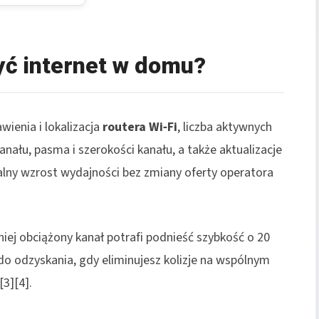
yć internet w domu?
ienia i lokalizacja
routera Wi‑Fi
, liczba aktywnych
nału, pasma i szerokości kanału, a także aktualizacje
lny wzrost wydajności bez zmiany oferty operatora
iej obciążony kanał potrafi podnieść szybkość o 20
o odzyskania, gdy eliminujesz kolizje na wspólnym
3][4].