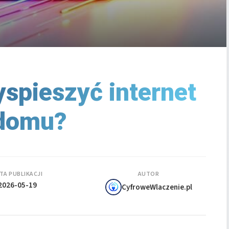
yspieszyć internet
domu?
TA PUBLIKACJI
AUTOR
2026-05-19
CyfroweWlaczenie.pl