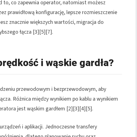
d to, co zapewnia operator, natomiast możesz
ez prawidłową konfigurację, lepsze rozmieszczenie
jesz znacznie większych wartości, migracja do
ybszego łącza [3][5][7].
prędkość i wąskie gardła?
ądzeniu przewodowym i bezprzewodowym, aby
 łącza. Różnica między wynikiem po kablu a wynikiem
eratora jest wąskim gardłem [2][3][4][5].
 urządzeń i aplikacji. Jednoczesne transfery
późnienia, dlatego planowanie ruchu oraz