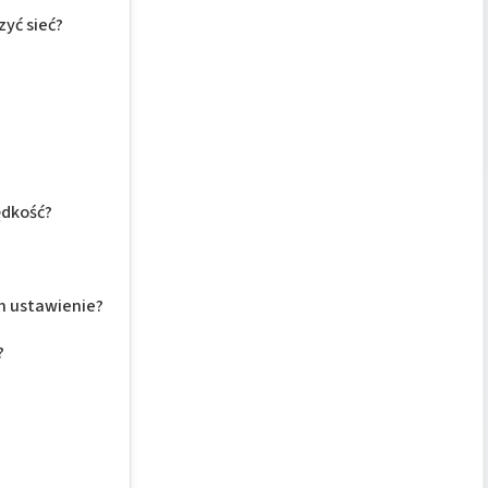
zyć sieć?
ędkość?
h ustawienie?
?