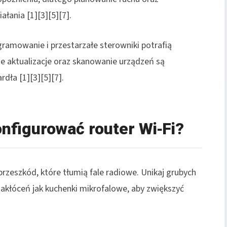
ałania [1][3][5][7].
ramowanie i przestarzałe sterowniki potrafią
e aktualizacje oraz skanowanie urządzeń są
rdła [1][3][5][7].
onfigurować router Wi‑Fi?
przeszkód, które tłumią fale radiowe. Unikaj grubych
zakłóceń jak kuchenki mikrofalowe, aby zwiększyć