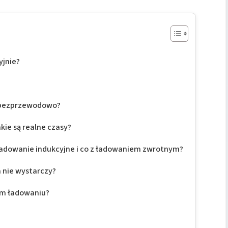
yjnie?
ę bezprzewodowo?
akie są realne czasy?
 ładowanie indukcyjne i co z ładowaniem zwrotnym?
nie wystarczy?
wym ładowaniu?