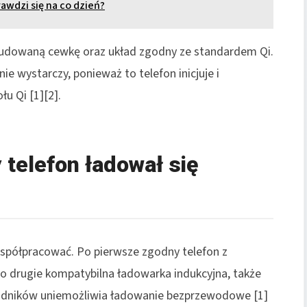
awdzi się na co dzień?
budowaną cewkę oraz układ zgodny ze standardem Qi.
 wystarczy, ponieważ to telefon inicjuje i
łu Qi [1][2].
 telefon ładował się
półpracować. Po pierwsze zgodny telefon z
o drugie kompatybilna ładowarka indukcyjna, także
kładników uniemożliwia ładowanie bezprzewodowe [1]