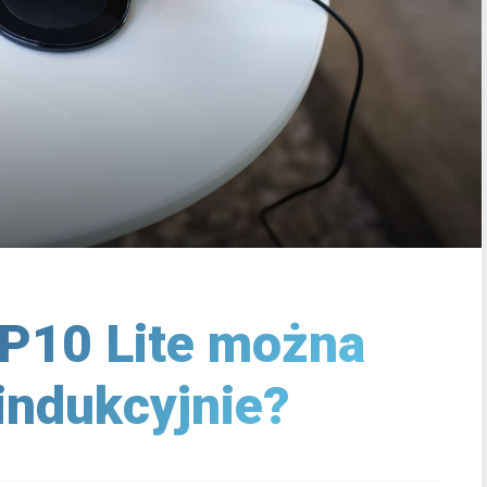
P10 Lite można
indukcyjnie?