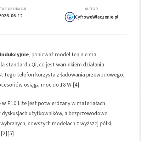
TA PUBLIKACJI
AUTOR
2026-06-12
CyfroweWlaczenie.pl
indukcyjnie
, ponieważ model ten nie ma
a standardu Qi, co jest warunkiem działania
t tego telefon korzysta z ładowania przewodowego,
kcesoriów osiąga moc do 18 W [4].
o
w P10 Lite jest potwierdzany w materiałach
 w dyskusjach użytkowników, a bezprzewodowe
 wybranych, nowszych modelach z wyższej półki,
[2][5].