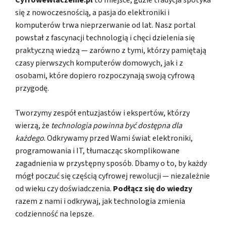
CyfroweWlaczenie.pl
to miejsce, gdzie tradycja spotyka
się z nowoczesnością, a pasja do elektroniki i
komputerów trwa nieprzerwanie od lat. Nasz portal
powstał z fascynacji technologią i chęci dzielenia się
praktyczną wiedzą — zarówno z tymi, którzy pamiętają
czasy pierwszych komputerów domowych, jak i z
osobami, które dopiero rozpoczynają swoją cyfrową
przygodę.
Tworzymy zespół entuzjastów i ekspertów, którzy
wierzą, że
technologia powinna być dostępna dla
każdego
. Odkrywamy przed Wami świat elektroniki,
programowania i IT, tłumacząc skomplikowane
zagadnienia w przystępny sposób. Dbamy o to, by każdy
mógł poczuć się częścią cyfrowej rewolucji — niezależnie
od wieku czy doświadczenia.
Podłącz się do wiedzy
razem z nami i odkrywaj, jak technologia zmienia
codzienność na lepsze.