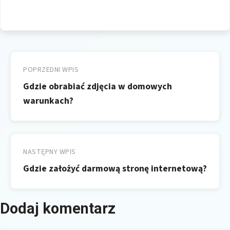
Nawigacja
wpisu
POPRZEDNI WPIS
Gdzie obrabiać zdjęcia w domowych
warunkach?
NASTĘPNY WPIS
Gdzie założyć darmową stronę internetową?
Dodaj komentarz