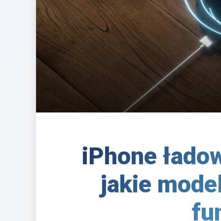
iPhone ładow
jakie mode
fu