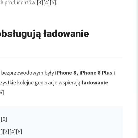
h producentów [3][4][5].
obsługują ładowanie
m bezprzewodowym były
iPhone 8, iPhone 8 Plus i
ystkie kolejne generacje wspierają
ładowanie
6].
][6]
][2][4][6]