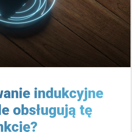
anie indukcyjne
le obsługują tę
nkcję?