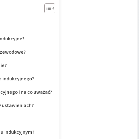
indukcyjne?
przewodowe?
ie?
a indukcyjnego?
cyjnego i na co uważać?
w ustawieniach?
niu indukcyjnym?