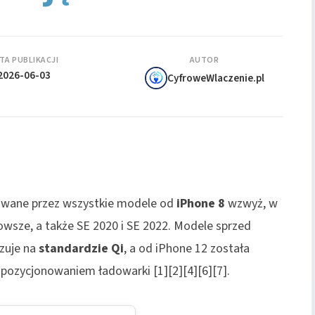
TA PUBLIKACJI
AUTOR
2026-06-03
CyfroweWlaczenie.pl
iwane przez wszystkie modele od
iPhone 8
wzwyż, w
 nowsze, a także SE 2020 i SE 2022. Modele sprzed
azuje na
standardzie Qi
, a od iPhone 12 została
ozycjonowaniem ładowarki [1][2][4][6][7].