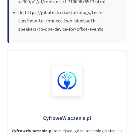
xe300/v1/pl/contents/TP1000676513.html
[6] https://gibutech.co.uk/pl/blogs/tech-
tips/how-to-connect-two-bluetooth-
speakers-to-one-device-for-office-events
CyfroweWlaczenie.pl
CyfroweWlaczenie.pl
to miejsce, gdzie technologia staje się