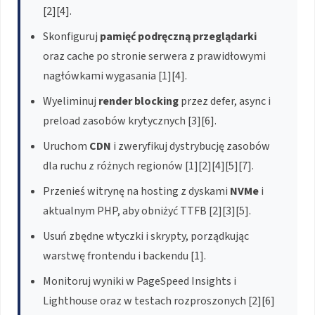
[2][4].
Skonfiguruj
pamięć podręczną przeglądarki
oraz cache po stronie serwera z prawidłowymi
nagłówkami wygasania [1][4].
Wyeliminuj
render blocking
przez defer, async i
preload zasobów krytycznych [3][6].
Uruchom
CDN
i zweryfikuj dystrybucję zasobów
dla ruchu z różnych regionów [1][2][4][5][7].
Przenieś witrynę na hosting z dyskami
NVMe
i
aktualnym PHP, aby obniżyć TTFB [2][3][5].
Usuń zbędne wtyczki i skrypty, porządkując
warstwę frontendu i backendu [1].
Monitoruj wyniki w PageSpeed Insights i
Lighthouse oraz w testach rozproszonych [2][6]