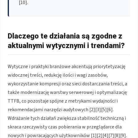
[10].
Dlaczego te działania są zgodne z
aktualnymi wytycznymi i trendami?
Wytyczne i praktyki branżowe akcentują priorytetyzację
widocznej treści, redukcję ilości i wagi zasobów,
wykorzystanie kompresji oraz sieci dostarczania treści, a
także modernizację warstwy serwerowej i optymalizację
TTFB, co pozostaje spójne z metrykami wydajności i
rekomendacjami narzędzi audytowych [2][3][5][6].
Wdrażanie tych działań zwiększa stabilność techniczną i
skraca rzeczywisty czas pobierania w przeglądarce dla
nowych i powracających użytkowników [1][2][4][7][8][9].