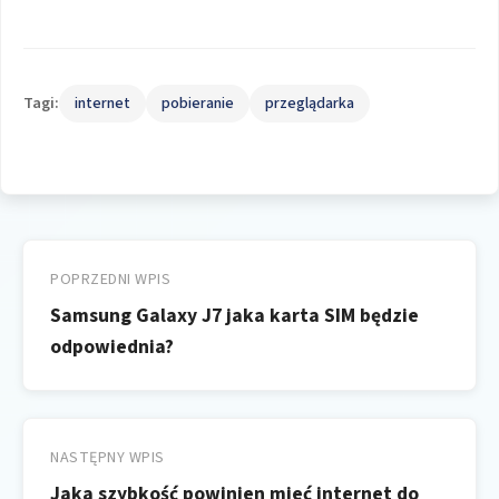
Tagi:
internet
pobieranie
przeglądarka
Nawigacja
wpisu
POPRZEDNI WPIS
Samsung Galaxy J7 jaka karta SIM będzie
odpowiednia?
NASTĘPNY WPIS
Jaka szybkość powinien mieć internet do