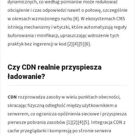
dynamicznych, co według pomiarów może redukować
obciążenie i czas odpowiedzi nawet o połowę, szczególnie
w okresach wzmożonego ruchu [4]. W ekosystemach CMS
istnieją mechanizmy i wtyczki, które automatyzują reguły
buforowania i minifikacji, upraszczając wdrożenie tych
praktyk bez ingerencji w kod [2][4][5][6].
Czy CDN realnie przyspiesza
ładowanie?
CDN
rozprowadza zasoby w wielu punktach obecności,
skracając fizyczną odległość między użytkownikiem a
serwerem, co ogranicza opóźnienia sieciowe i przyspiesza
pierwsze pobrania zasobów [1][2][4][5]. Integracja CDN z
cache przeglądarki i kompresją po stronie serwera