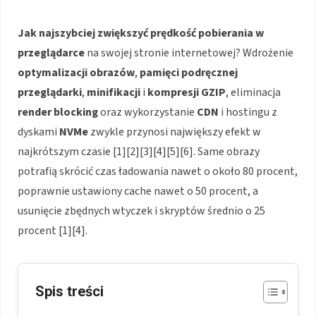
Jak najszybciej zwiększyć prędkość pobierania w
przeglądarce
na swojej stronie internetowej? Wdrożenie
optymalizacji obrazów
,
pamięci podręcznej
przeglądarki
,
minifikacji
i
kompresji GZIP
, eliminacja
render blocking
oraz wykorzystanie
CDN
i hostingu z
dyskami
NVMe
zwykle przynosi największy efekt w
najkrótszym czasie [1][2][3][4][5][6]. Same obrazy
potrafią skrócić czas ładowania nawet o około 80 procent,
poprawnie ustawiony cache nawet o 50 procent, a
usunięcie zbędnych wtyczek i skryptów średnio o 25
procent [1][4].
Spis treści