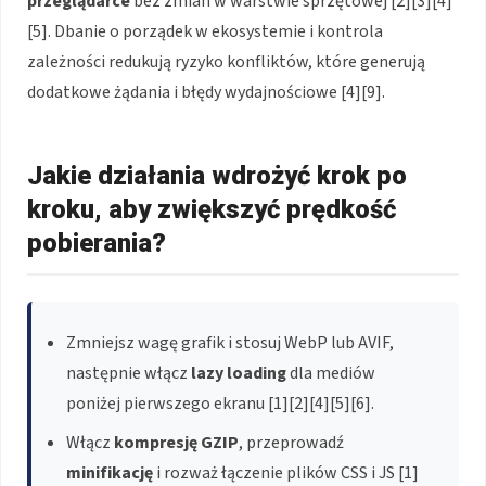
przeglądarce
bez zmian w warstwie sprzętowej [2][3][4]
[5]. Dbanie o porządek w ekosystemie i kontrola
zależności redukują ryzyko konfliktów, które generują
dodatkowe żądania i błędy wydajnościowe [4][9].
Jakie działania wdrożyć krok po
kroku, aby zwiększyć prędkość
pobierania?
Zmniejsz wagę grafik i stosuj WebP lub AVIF,
następnie włącz
lazy loading
dla mediów
poniżej pierwszego ekranu [1][2][4][5][6].
Włącz
kompresję GZIP
, przeprowadź
minifikację
i rozważ łączenie plików CSS i JS [1]