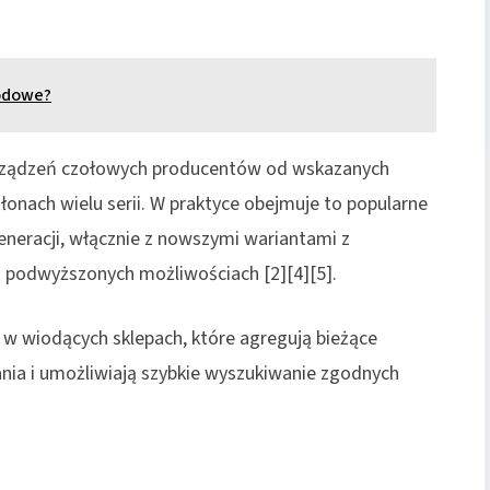
odowe?
urządzeń czołowych producentów od wskazanych
onach wielu serii. W praktyce obejmuje to popularne
eneracji, włącznie z nowszymi wariantami z
o podwyższonych możliwościach [2][4][5].
ry w wiodących sklepach, które agregują bieżące
ia i umożliwiają szybkie wyszukiwanie zgodnych