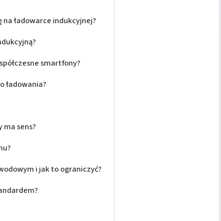
ię na ładowarce indukcyjnej?
ndukcyjną?
współczesne smartfony?
wo ładowania?
y ma sens?
nu?
ewodowym i jak to ograniczyć?
standardem?