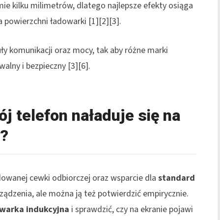
ie kilku milimetrów, dlatego najlepsze efekty osiąga
 powierzchni ładowarki [1][2][3].
uły komunikacji oraz mocy, tak aby różne marki
lny i bezpieczny [3][6].
j telefon naładuje się na
j?
wanej cewki odbiorczej oraz wsparcie dla
standard
rządzenia, ale można ją też potwierdzić empirycznie.
warka indukcyjna
i sprawdzić, czy na ekranie pojawi