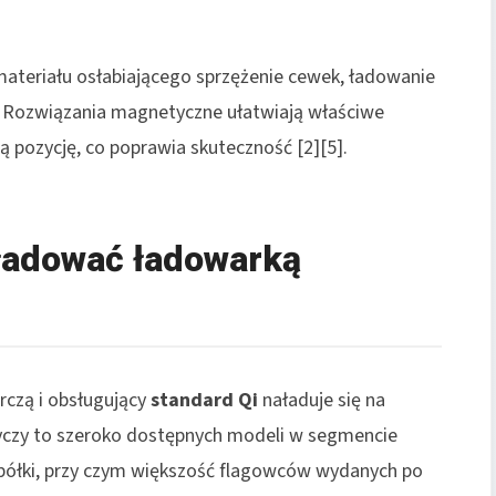
 materiału osłabiającego sprzężenie cewek, ładowanie
e. Rozwiązania magnetyczne ułatwiają właściwe
ją pozycję, co poprawia skuteczność [2][5].
 ładować ładowarką
czą i obsługujący
standard Qi
naładuje się na
yczy to szeroko dostępnych modeli w segmencie
 półki, przy czym większość flagowców wydanych po