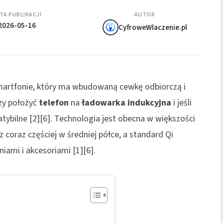
TA PUBLIKACJI
AUTOR
2026-05-16
CyfroweWlaczenie.pl
artfonie, który ma wbudowaną cewkę odbiorczą i
zy położyć
telefon
na
ładowarka indukcyjna
i jeśli
atybilne [2][6]. Technologia jest obecna w większości
coraz częściej w średniej półce, a standard Qi
ami i akcesoriami [1][6].