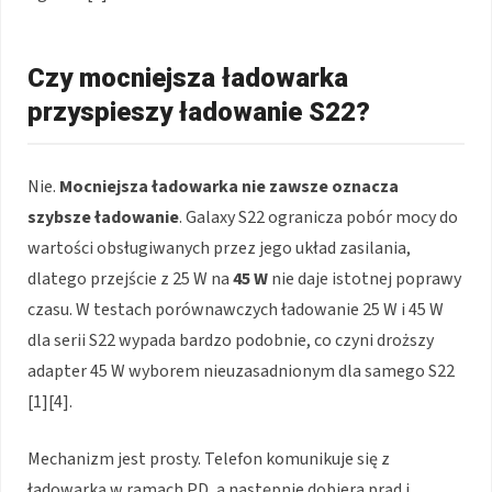
Czy mocniejsza ładowarka
przyspieszy ładowanie S22?
Nie.
Mocniejsza ładowarka nie zawsze oznacza
szybsze ładowanie
. Galaxy S22 ogranicza pobór mocy do
wartości obsługiwanych przez jego układ zasilania,
dlatego przejście z 25 W na
45 W
nie daje istotnej poprawy
czasu. W testach porównawczych ładowanie 25 W i 45 W
dla serii S22 wypada bardzo podobnie, co czyni droższy
adapter 45 W wyborem nieuzasadnionym dla samego S22
[1][4].
Mechanizm jest prosty. Telefon komunikuje się z
ładowarką w ramach PD, a następnie dobiera prąd i