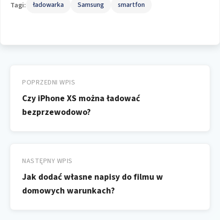
Tagi:
ładowarka
Samsung
smartfon
Nawigacja
wpisu
POPRZEDNI WPIS
Czy iPhone XS można ładować
bezprzewodowo?
NASTĘPNY WPIS
Jak dodać własne napisy do filmu w
domowych warunkach?