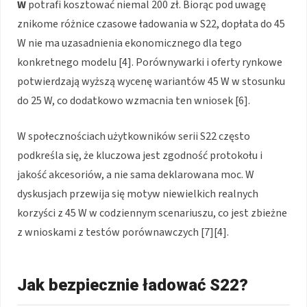
W
potrafi kosztować niemal 200 zł. Biorąc pod uwagę
znikome różnice czasowe ładowania w S22, dopłata do 45
W nie ma uzasadnienia ekonomicznego dla tego
konkretnego modelu [4]. Porównywarki i oferty rynkowe
potwierdzają wyższą wycenę wariantów 45 W w stosunku
do 25 W, co dodatkowo wzmacnia ten wniosek [6].
W społecznościach użytkowników serii S22 często
podkreśla się, że kluczowa jest zgodność protokołu i
jakość akcesoriów, a nie sama deklarowana moc. W
dyskusjach przewija się motyw niewielkich realnych
korzyści z 45 W w codziennym scenariuszu, co jest zbieżne
z wnioskami z testów porównawczych [7][4].
Jak bezpiecznie ładować S22?