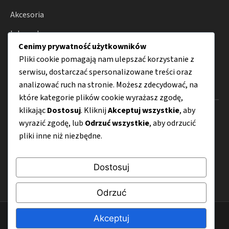
Akcesoria
Internet
Cenimy prywatność użytkowników
Porady
Pliki cookie pomagają nam ulepszać korzystanie z
serwisu, dostarczać spersonalizowane treści oraz
analizować ruch na stronie. Możesz zdecydować, na
Menu
które kategorie plików cookie wyrażasz zgodę,
klikając
Dostosuj
. Kliknij
Akceptuj wszystkie
, aby
O nas
wyrazić zgodę, lub
Odrzuć wszystkie
, aby odrzucić
Kontakt
pliki inne niż niezbędne.
Mapa strony
Dostosuj
Polityka prywatności
Odrzuć
© 2026 CyfroweWlaczenie.pl
Akceptuj