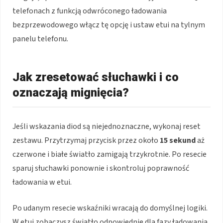
telefonach z funkcją odwróconego ładowania
bezprzewodowego włącz tę opcję i ustaw etui na tylnym
panelu telefonu.
Jak zresetować słuchawki i co
oznaczają mignięcia?
Jeśli wskazania diod są niejednoznaczne, wykonaj reset
zestawu. Przytrzymaj przycisk przez około
15 sekund
aż
czerwone i białe światło zamigają trzykrotnie. Po resecie
sparuj słuchawki ponownie i skontroluj poprawność
ładowania w etui.
Po udanym resecie wskaźniki wracają do domyślnej logiki.
W etui zobaczysz światło odpowiednie dla fazy ładowania,