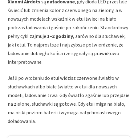
Xiaomi Airdots
są
naładowane
, gdy dioda LED przestaje
świecić lub zmienia kolor z czerwonego na zielony, a w
nowszych modelach wskaźnik w etui świeci na biało
podczas ładowania i gaśnie po zakończeniu. Standardowy
pełny cykl zajmuje
1–2 godziny
, zarówno dla słuchawek,
jak i etui. To najprostsze i najszybsze potwierdzenie, że
ładowanie dobiegło końca i że sygnały są prawidłowo
interpretowane.
Jeśli po włożeniu do etui widzisz czerwone światło w
słuchawkach albo białe światło w etui dla nowszych
modeli, ładowanie trwa. Gdy światło zgaśnie lub przejdzie
na zielone, słuchawki są gotowe. Gdy etui miga na biało,
ma niski poziom baterii i wymaga natychmiastowego
doładowania.