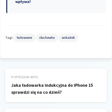
wpływa?
Tagi:
ładowanie
słuchawka
wskaźnik
Nawigacja
wpisu
POPRZEDNI WPIS
Jaka ładowarka indukcyjna do iPhone 15
sprawdzi się na co dzień?