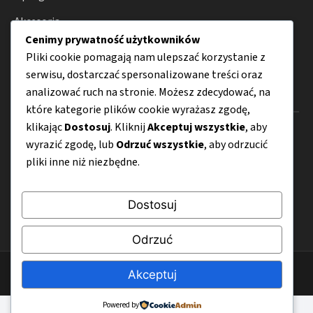
Akcesoria
Cenimy prywatność użytkowników
Internet
Pliki cookie pomagają nam ulepszać korzystanie z
serwisu, dostarczać spersonalizowane treści oraz
analizować ruch na stronie. Możesz zdecydować, na
Menu
które kategorie plików cookie wyrażasz zgodę,
klikając
Dostosuj
. Kliknij
Akceptuj wszystkie
, aby
O nas
wyrazić zgodę, lub
Odrzuć wszystkie
, aby odrzucić
Kontakt
pliki inne niż niezbędne.
Mapa strony
Dostosuj
Polityka prywatności
Odrzuć
© 2026 CyfroweWlaczenie.pl
Akceptuj
Powered by