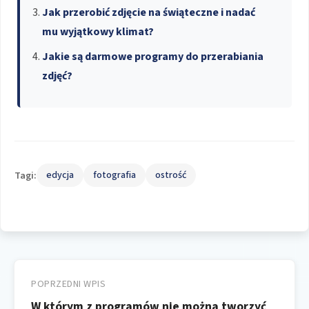
Jak przerobić zdjęcie na świąteczne i nadać
mu wyjątkowy klimat?
Jakie są darmowe programy do przerabiania
zdjęć?
Tagi:
edycja
fotografia
ostrość
Nawigacja
wpisu
POPRZEDNI WPIS
W którym z programów nie można tworzyć