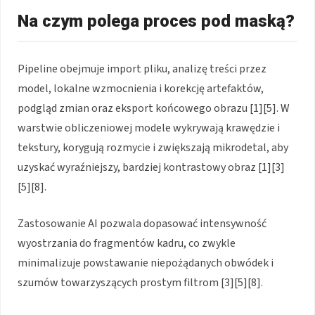
Na czym polega proces pod maską?
Pipeline obejmuje import pliku, analizę treści przez
model, lokalne wzmocnienia i korekcję artefaktów,
podgląd zmian oraz eksport końcowego obrazu [1][5]. W
warstwie obliczeniowej modele wykrywają krawędzie i
tekstury, korygują rozmycie i zwiększają mikrodetal, aby
uzyskać wyraźniejszy, bardziej kontrastowy obraz [1][3]
[5][8].
Zastosowanie AI pozwala dopasować intensywność
wyostrzania do fragmentów kadru, co zwykle
minimalizuje powstawanie niepożądanych obwódek i
szumów towarzyszących prostym filtrom [3][5][8].