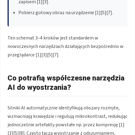
zapisem [1][3].
Pobierz gotowy obraz na urządzenie [1][5][7].
Ten schemat 3–4 kroków jest standardem w
nowoczesnych narzędziach działających bezpośrednio w
przeglądarce [1][3][5][7].
Co potrafią współczesne narzędzia
AI do wyostrzania?
Silniki AI automatycznie identyfikują obszary rozmyte,
wzmacniają krawędzie i regulują mikrokontrast, redukując
jednocześnie artefakty powstałe np. przez kompresję [1]
[3][5][8]. Często łączą wyostrzanie z odszumianiem,