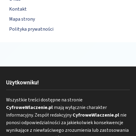
Kontakt
Mapa strony
Polityka prywatności
Użytkowniku!
Wszystkie treści dostępne na stronie
CyfroweWlaczenie.pl
mają wyłącznie charakter
informacyjny. Zespół redakcyjny
CyfroweWlaczenie.pl
nie
ponosi odpowiedzialności za jakiekolwiek konsekwencje
wynikające z niewłaściwego zrozumienia lub zastosowania