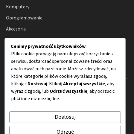
Komputery
Oprogramowanie
Akcesoria
Internet
Cenimy prywatność użytkowników
Porady
Pliki cookie pomagają nam ulepszać korzystanie z
serwisu, dostarczać spersonalizowane treści oraz
analizować ruch na stronie. Możesz zdecydować, na
Menu
które kategorie plików cookie wyrażasz zgodę,
klikając
Dostosuj
. Kliknij
Akceptuj wszystkie
, aby
O nas
wyrazić zgodę, lub
Odrzuć wszystkie
, aby odrzucić
pliki inne niż niezbędne.
Kontakt
Mapa strony
Dostosuj
Polityka prywatności
Odrzuć