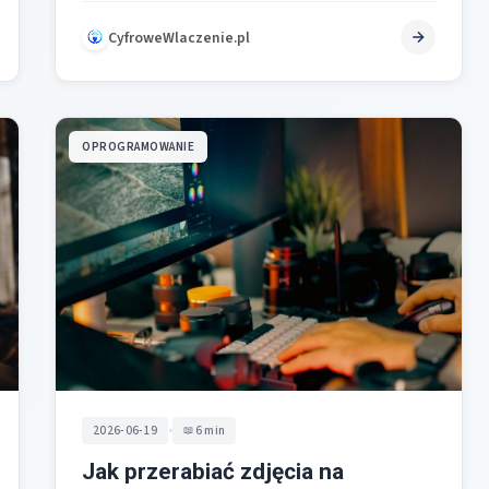
czegokolwiek na…
CyfroweWlaczenie.pl
OPROGRAMOWANIE
•
2026-06-19
6 min
Jak przerabiać zdjęcia na