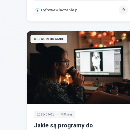
CyfroweWlaczenie.pl
OPROGRAMOWANIE
•
2026-07-01
8 min
Jakie są programy do