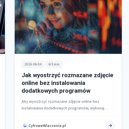
•
2026-06-04
5 min
Jak wyostrzyć rozmazane zdjęcie
online bez instalowania
dodatkowych programów
Aby wyostrzyć rozmazane zdjęcie online bez
instalowania dodatkowych programów, wykonaj
cztery kroki: prześlij plik, uruchom automatyczne
przetwarzanie AI, oceń podgląd…
CyfroweWlaczenie.pl