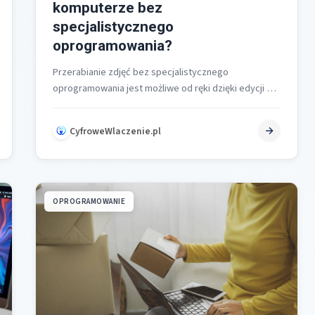
komputerze bez
specjalistycznego
oprogramowania?
Przerabianie zdjęć bez specjalistycznego
oprogramowania jest możliwe od ręki dzięki edycji w
przeglądarce, darmowym aplikacjom oraz
wbudowanym edytorom systemowym. Wystarczą…
CyfroweWlaczenie.pl
OPROGRAMOWANIE