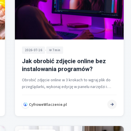
•
2026-07-16
7 min
Jak obrobić zdjęcie online bez
instalowania programów?
Obrobić zdjęcie online w 3 krokach to wgraj plik do
przeglądarki, wykonaj edycję w panelu narzędzi i
pobierz gotowy obraz.…
CyfroweWlaczenie.pl