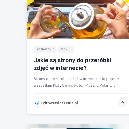
•
2026-07-27
6 min
Jakie są strony do przeróbki
zdjęć w internecie?
Strony do przeróbki zdjęć w internecie to przede
wszystkim Pixlr, Canva, Fotor, Picsart, Polarr,
Photo.to, BeFunky oraz Edit.Photo [1][2][3]. To…
CyfroweWlaczenie.pl