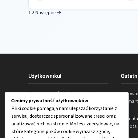
1
2
Następne →
Użytkowniku!
Ostatn
Wszystkie treści dostępne na stronie
Ładowan
Cenimy prywatność użytkowników
CyfroweWlaczenie.pl
mają
w smart
Pliki cookie pomagają nam ulepszać korzystanie z
wyłącznie charakter informacyjny.
serwisu, dostarczać spersonalizowane treści oraz
Zespół redakcyjny
Jak nał
analizować ruch na stronie. Możesz zdecydować, na
CyfroweWlaczenie.pl
nie ponosi
AirDots
które kategorie plików cookie wyrażasz zgodę,
odpowiedzialności za jakiekolwiek