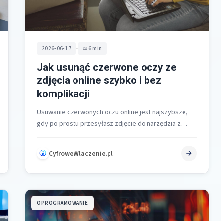
•
2026-06-17
6 min
Jak usunąć czerwone oczy ze
zdjęcia online szybko i bez
komplikacji
Usuwanie czerwonych oczu online jest najszybsze,
gdy po prostu przesyłasz zdjęcie do narzędzia z
funkcją Red Eye Removal, uruchamiasz
automatyczną…
CyfroweWlaczenie.pl
OPROGRAMOWANIE