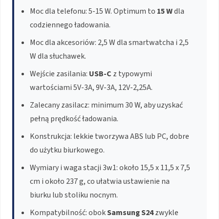
Moc dla telefonu: 5-15 W. Optimum to
15 W
dla
codziennego ładowania.
Moc dla akcesoriów: 2,5 W dla smartwatcha i 2,5
W dla słuchawek.
Wejście zasilania:
USB-C
z typowymi
wartościami 5V-3A, 9V-3A, 12V-2,25A.
Zalecany zasilacz: minimum 30 W, aby uzyskać
pełną prędkość ładowania.
Konstrukcja: lekkie tworzywa ABS lub PC, dobre
do użytku biurkowego.
Wymiary i waga stacji 3w1: około 15,5 x 11,5 x 7,5
cm i około 237 g, co ułatwia ustawienie na
biurku lub stoliku nocnym.
Kompatybilność: obok
Samsung S24
zwykle