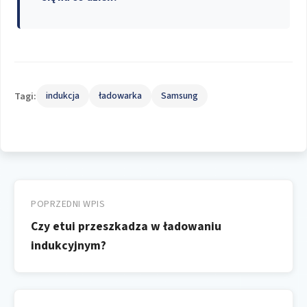
Tagi:
indukcja
ładowarka
Samsung
Nawigacja
wpisu
POPRZEDNI WPIS
Czy etui przeszkadza w ładowaniu
indukcyjnym?