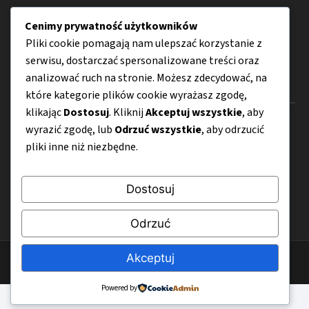
Akcesoria
Cenimy prywatność użytkowników
Internet
Pliki cookie pomagają nam ulepszać korzystanie z
serwisu, dostarczać spersonalizowane treści oraz
analizować ruch na stronie. Możesz zdecydować, na
Menu
które kategorie plików cookie wyrażasz zgodę,
klikając
Dostosuj
. Kliknij
Akceptuj wszystkie
, aby
O nas
wyrazić zgodę, lub
Odrzuć wszystkie
, aby odrzucić
pliki inne niż niezbędne.
Kontakt
Mapa strony
Dostosuj
Polityka prywatności
Odrzuć
Akceptuj
© 2026 CyfroweWlaczenie.pl
Powered by