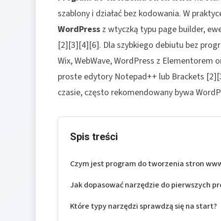
szablony i działać bez kodowania. W praktyce
WordPress
z wtyczką typu page builder, ewen
[2][3][4][6]. Dla szybkiego debiutu bez pr
Wix, WebWave, WordPress z Elementorem oraz
proste edytory Notepad++ lub Brackets [2][3
czasie, często rekomendowany bywa WordPr
Spis treści
Czym jest program do tworzenia stron ww
Jak dopasować narzędzie do pierwszych p
Które typy narzędzi sprawdzą się na start?