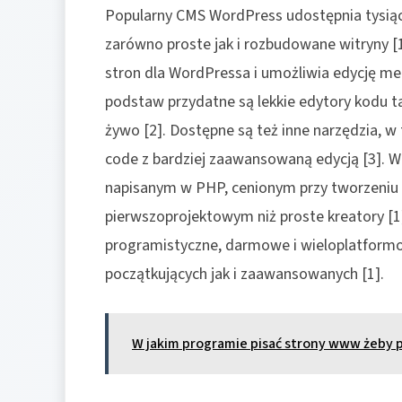
Popularny CMS WordPress udostępnia tysią
zarówno proste jak i rozbudowane witryny [1
stron dla WordPressa i umożliwia edycję meto
podstaw przydatne są lekkie edytory kodu 
żywo [2]. Dostępne są też inne narzędzia, 
code z bardziej zaawansowaną edycją [3]. 
napisanym w PHP, cenionym przy tworzeniu 
pierwszoprojektowym niż proste kreatory [1
programistyczne, darmowe i wieloplatform
początkujących jak i zaawansowanych [1].
W jakim programie pisać strony www żeby 