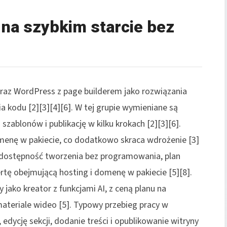
 na szybkim starcie bez
raz WordPress z page builderem jako rozwiązania
ia kodu [2][3][4][6]. W tej grupie wymieniane są
szablonów i publikację w kilku krokach [2][3][6].
menę w pakiecie, co dodatkowo skraca wdrożenie [3]
 dostępność tworzenia bez programowania, plan
rtę obejmującą hosting i domenę w pakiecie [5][8].
jako kreator z funkcjami AI, z ceną planu na
teriale wideo [5]. Typowy przebieg pracy w
edycję sekcji, dodanie treści i opublikowanie witryny