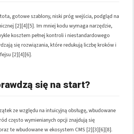
ota, gotowe szablony, niski próg wejścia, podgląd na
nicznej [2][4][5]. Im mniej kodu wymaga narzędzie,
zwykle kosztem pełnej kontroli i niestandardowego
wdzają się rozwiązania, które redukują liczbę kroków i
jsu [2][4][6].
prawdzą się na start?
czątek ze względu na intuicyjną obsługę, wbudowane
śród często wymienianych opcji znajdują się
e oraz te wbudowane w ekosystem CMS [2][3][6][8].