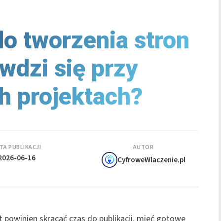
do tworzenia stron
dzi się przy
h projektach?
TA PUBLIKACJI
AUTOR
2026-06-16
CyfroweWlaczenie.pl
t powinien skracać czas do publikacji, mieć gotowe