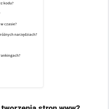
ez kodu?
?
 w czasie?
 różnych narzędziach?
 rankingach?
 tworzenia stron www?