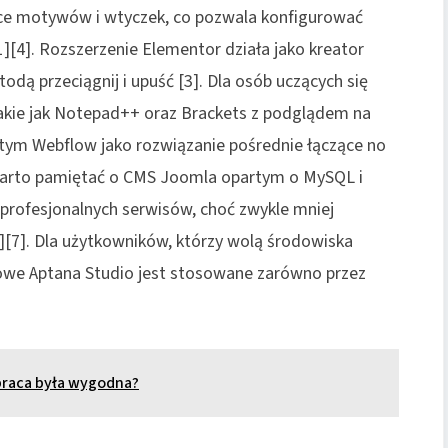
ce motywów i wtyczek, co pozwala konfigurować
][4]. Rozszerzenie Elementor działa jako kreator
dą przeciągnij i upuść [3]. Dla osób uczących się
takie jak Notepad++ oraz Brackets z podglądem na
w tym Webflow jako rozwiązanie pośrednie łączące no
Warto pamiętać o CMS Joomla opartym o MySQL i
profesjonalnych serwisów, choć zwykle mniej
][7]. Dla użytkowników, którzy wolą środowiska
owe Aptana Studio jest stosowane zarówno przez
praca była wygodna?