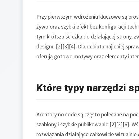
Przy pierwszym wdrożeniu kluczowe są prost
żywo oraz szybki efekt bez konfiguracji tech
tym krótsza ścieżka do działającej strony, 
designu [2][3][4]. Dla debiutu najlepiej spra
oferują gotowe motywy oraz elementy interfe
Które typy narzędzi s
Kreatory no code są często polecane na po
szablony i szybkie publikowanie [2][3][6]. W
rozwiązania działające całkowicie wizualni