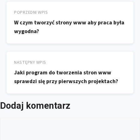
Nawigacja
wpisu
POPRZEDNI WPIS
W czym tworzyć strony www aby praca była
wygodna?
NASTĘPNY WPIS
Jaki program do tworzenia stron www
sprawdzi się przy pierwszych projektach?
Dodaj komentarz
Komentarz