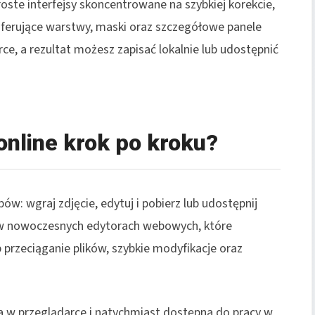
ste interfejsy skoncentrowane na szybkiej korekcie,
 oferujące warstwy, maski oraz szczegółowe panele
rce, a rezultat możesz zapisać lokalnie lub udostępnić
online krok po kroku?
ów: wgraj zdjęcie, edytuj i pobierz lub udostępnij
 w nowoczesnych edytorach webowych, które
 przeciąganie plików, szybkie modyfikacje oraz
a w przeglądarce i natychmiast dostępna do pracy w