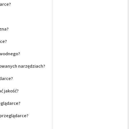
darce?
zna?
rce?
u wodnego?
sowanych narzędziach?
ądarce?
ć jakość?
eglądarce?
 przeglądarce?