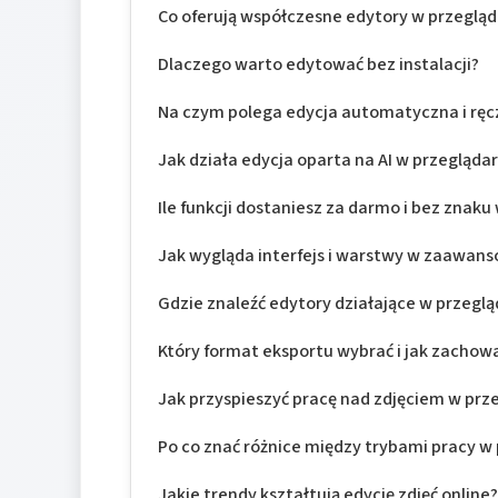
Co oferują współczesne edytory w przeglą
Dlaczego warto edytować bez instalacji?
Na czym polega edycja automatyczna i ręc
Jak działa edycja oparta na AI w przegląda
Ile funkcji dostaniesz za darmo i bez znak
Jak wygląda interfejs i warstwy w zaawan
Gdzie znaleźć edytory działające w przegl
Który format eksportu wybrać i jak zachowa
Jak przyspieszyć pracę nad zdjęciem w prz
Po co znać różnice między trybami pracy w
Jakie trendy kształtują edycję zdjęć online?