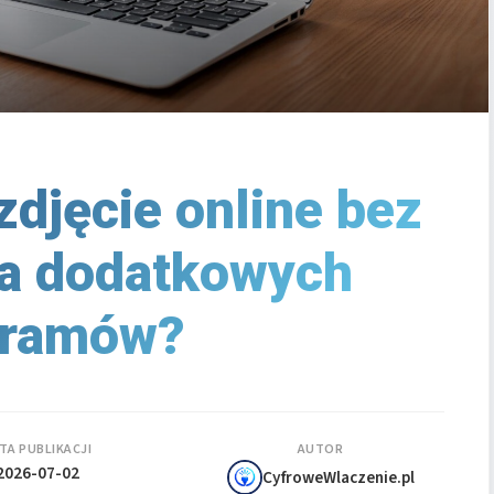
zdjęcie online bez
ia dodatkowych
gramów?
TA PUBLIKACJI
AUTOR
2026-07-02
CyfroweWlaczenie.pl